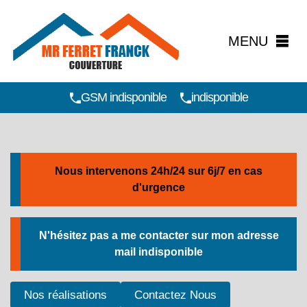
MENU
GSM indisponible
indisponible
Nous intervenons 24h/24 sur 6j/7 en cas
d'urgence
N'hésitez pas a me contacter sur mon adresse
mail
indisponible
Nos réalisations
Contactez Nous