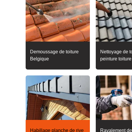
Demoussage de toiture
Nettoyage de to
Belgique
peinture toitur
Habillage planche de rive
Ravalement de