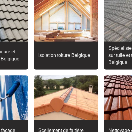
Spécialiste
iture et
Isolation toiture Belgique
sur tuile et 
e Belgique
Belgique
 façade
Scellement de faitière
Nettoyage e