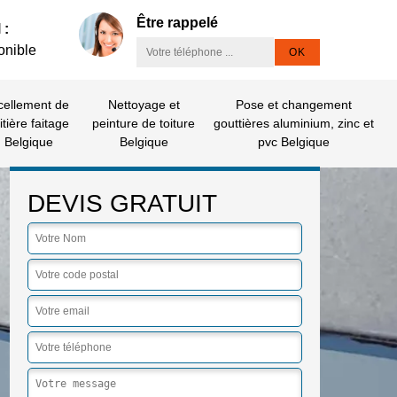
Être rappelé
 :
onible
cellement de
Nettoyage et
Pose et changement
itière faitage
peinture de toiture
gouttières aluminium, zinc et
Belgique
Belgique
pvc Belgique
DEVIS GRATUIT