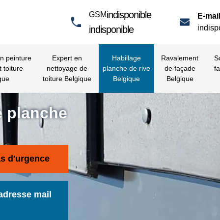
indisponible
GSM
E-mail
indisp
indisponible
en peinture
Expert en
Habillage
Ravalement
S
t toiture
nettoyage de
planche de rive
de façade
fa
que
toiture Belgique
Belgique
Belgique
e planche
as d'urgence
adresse mail