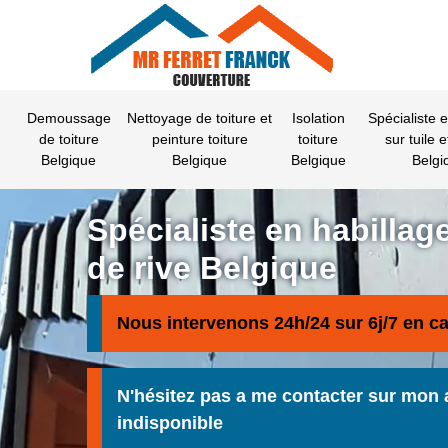
Demoussage
Nettoyage de toiture et
Isolation
Spécialiste 
de toiture
peinture toiture
toiture
sur tuile e
Belgique
Belgique
Belgique
Belgi
Spécialiste en habillag
de rive Belgique
Nous intervenons 24h/24 sur 6j/7 en c
N'hésitez pas a me contacter sur mon 
indisponible