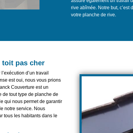
assure également un travail 
rive abîmée. Notre but, c’est 
votre planche de rive.
toit pas cher
’exécution d’un travail
onse est oui, nous vous prions
ranck Couverture est un
ge de tout type de planche de
e qui nous permet de garantir
de notre service. Nous
 tous les habitants dans le