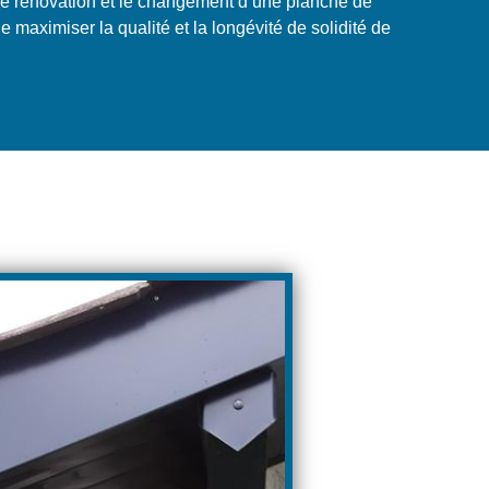
de rénovation et le changement d’une planche de
de maximiser la qualité et la longévité de solidité de