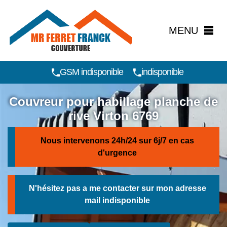
MENU
GSM indisponible
indisponible
Couvreur pour habillage planche de
rive Virton 6769
Nous intervenons 24h/24 sur 6j/7 en cas
d'urgence
N'hésitez pas a me contacter sur mon adresse
mail
indisponible