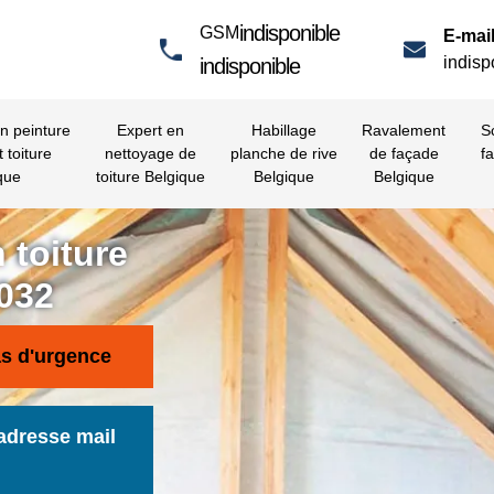
indisponible
GSM
E-mail
indisp
indisponible
en peinture
Expert en
Habillage
Ravalement
S
t toiture
nettoyage de
planche de rive
de façade
fa
que
toiture Belgique
Belgique
Belgique
 toiture
032
as d'urgence
adresse mail