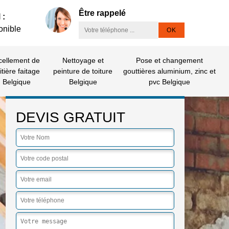
Être rappelé
 :
onible
cellement de
Nettoyage et
Pose et changement
itière faitage
peinture de toiture
gouttières aluminium, zinc et
Belgique
Belgique
pvc Belgique
DEVIS GRATUIT