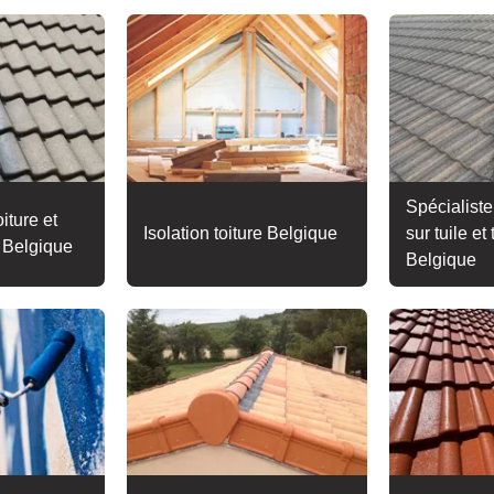
Spécialiste
iture et
Isolation toiture Belgique
sur tuile et 
e Belgique
Belgique