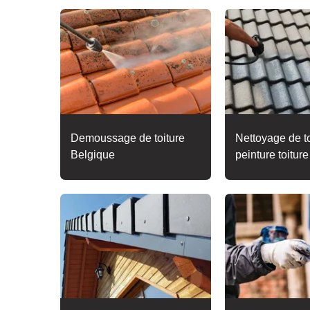
Demoussage de toiture
Nettoyage de to
Belgique
peinture toitur