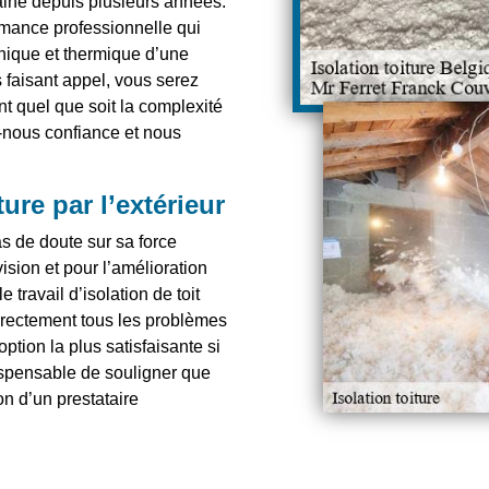
aine depuis plusieurs années.
rmance professionnelle qui
onique et thermique d’une
 faisant appel, vous serez
t quel que soit la complexité
-nous confiance et nous
ture par l’extérieur
s de doute sur sa force
vision et pour l’amélioration
e travail d’isolation de toit
 correctement tous les problèmes
ption la plus satisfaisante si
ispensable de souligner que
on d’un prestataire