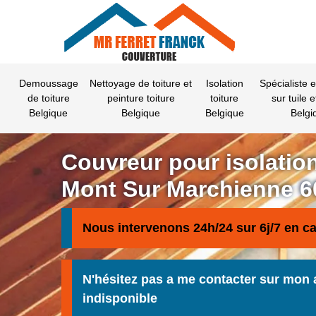
Demoussage
Nettoyage de toiture et
Isolation
Spécialiste 
de toiture
peinture toiture
toiture
sur tuile e
Belgique
Belgique
Belgique
Belgi
Couvreur pour isolation
Mont Sur Marchienne 6
Nous intervenons 24h/24 sur 6j/7 en c
N'hésitez pas a me contacter sur mon 
indisponible