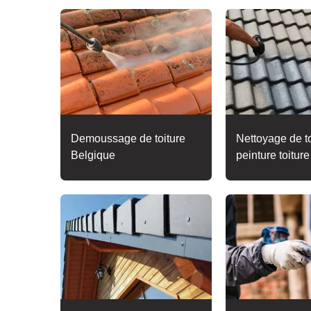
Demoussage de toiture
Nettoyage de to
Belgique
peinture toitur