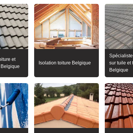
Spécialiste
iture et
Isolation toiture Belgique
sur tuile et 
e Belgique
Belgique