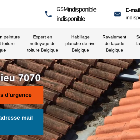
indisponible
GSM
E-mail
indisp
indisponible
en peinture
Expert en
Habillage
Ravalement
S
t toiture
nettoyage de
planche de rive
de façade
fa
que
toiture Belgique
Belgique
Belgique
hieu 7070
as d'urgence
adresse mail