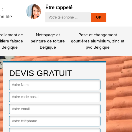
Être rappelé
 :
onible
cellement de
Nettoyage et
Pose et changement
itière faitage
peinture de toiture
gouttières aluminium, zinc et
Belgique
Belgique
pvc Belgique
DEVIS GRATUIT