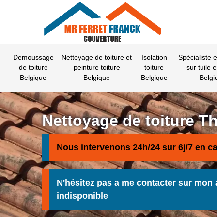
Demoussage
Nettoyage de toiture et
Isolation
Spécialiste 
de toiture
peinture toiture
toiture
sur tuile e
Belgique
Belgique
Belgique
Belgi
Nettoyage de toiture T
Nous intervenons 24h/24 sur 6j/7 en c
N'hésitez pas a me contacter sur mon 
indisponible