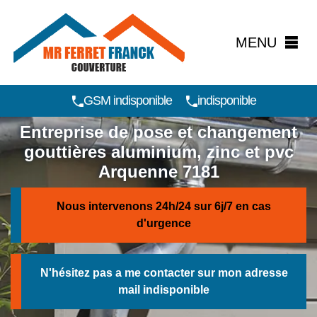
MENU
GSM indisponible
indisponible
Entreprise de pose et changement
gouttières aluminium, zinc et pvc
Arquenne 7181
Nous intervenons 24h/24 sur 6j/7 en cas
d'urgence
N'hésitez pas a me contacter sur mon adresse
mail
indisponible