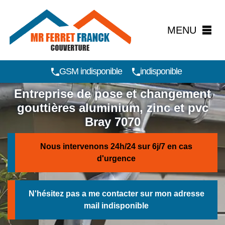
MENU
GSM indisponible
indisponible
Entreprise de pose et changement
gouttières aluminium, zinc et pvc
Bray 7070
Nous intervenons 24h/24 sur 6j/7 en cas
d'urgence
N'hésitez pas a me contacter sur mon adresse
mail
indisponible