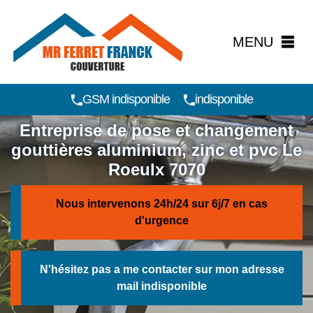
MENU
GSM indisponible
indisponible
Entreprise de pose et changement
gouttières aluminium, zinc et pvc Le
Roeulx 7070
Nous intervenons 24h/24 sur 6j/7 en cas
d'urgence
N'hésitez pas a me contacter sur mon adresse
mail
indisponible