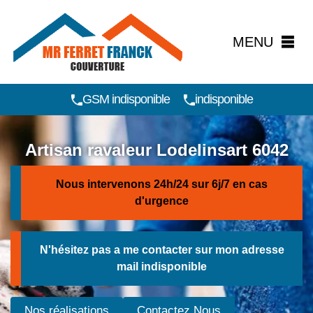
MENU
GSM indisponible
indisponible
Artisan ravaleur Lodelinsart 6042
Nous intervenons 24h/24 sur 6j/7 en cas
d'urgence
N'hésitez pas a me contacter sur mon adresse
mail
indisponible
Nos réalisations
Contactez Nous