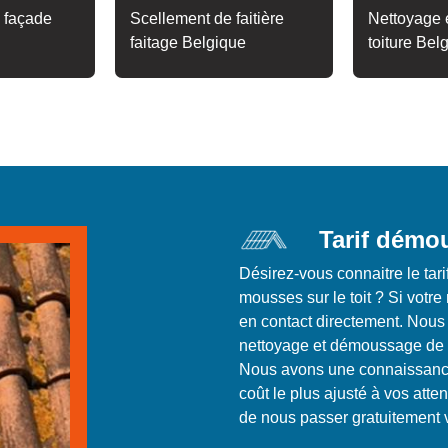
 façade
Scellement de faitière
Nettoyage e
faitage Belgique
toiture Bel
Tarif démo
Désirez-vous connaitre le tari
mousses sur le toit ? Si votr
en contact directement. Nous 
nettoyage et démoussage de to
Nous avons une connaissance 
coût le plus ajusté à vos atte
de nous passer gratuitement 