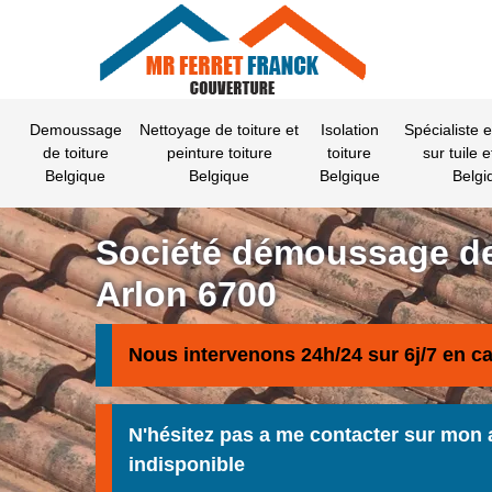
Demoussage
Nettoyage de toiture et
Isolation
Spécialiste 
de toiture
peinture toiture
toiture
sur tuile e
Belgique
Belgique
Belgique
Belgi
Société démoussage de
Arlon 6700
Nous intervenons 24h/24 sur 6j/7 en c
N'hésitez pas a me contacter sur mon 
indisponible