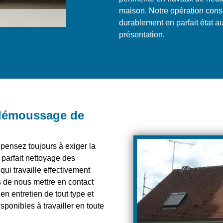
maison. Notre opération consis
durablement en parfait état 
présentation.
 démoussage de
, pensez toujours à exiger la
e parfait nettoyage des
qui travaille effectivement
s de nous mettre en contact
n entretien de tout type et
ponibles à travailler en toute