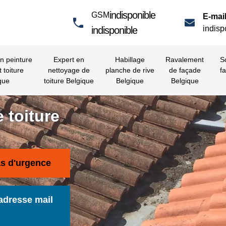
indisponible
GSM
E-mail
indisp
indisponible
en peinture
Expert en
Habillage
Ravalement
S
t toiture
nettoyage de
planche de rive
de façade
fa
que
toiture Belgique
Belgique
Belgique
 toiture
as d'urgence
adresse mail