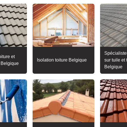
Spécialiste
iture et
Isolation toiture Belgique
sur tuile et 
e Belgique
Belgique