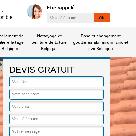
Être rappelé
 :
onible
cellement de
Nettoyage et
Pose et changement
itière faitage
peinture de toiture
gouttières aluminium, zinc et
Belgique
Belgique
pvc Belgique
DEVIS GRATUIT