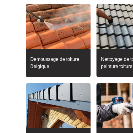
Demoussage de toiture
Nettoyage de to
Belgique
peinture toitur