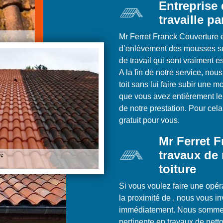
Entreprise
travaille pa
Mr Ferret Franck Couverture e
d’enlèvement des mousses sur 
de travail qui sont vraiment e
A la fin de notre service, no
toit sans lui faire subir une
que vous avez entièrement le d
de notre prestation. Pour ce
gratuit pour vous.
Mr Ferret 
travaux de
toiture
Si vous voulez faire une opér
la proximité de , nous vous i
immédiatement. Nous sommes
pertinente en travaux de netto