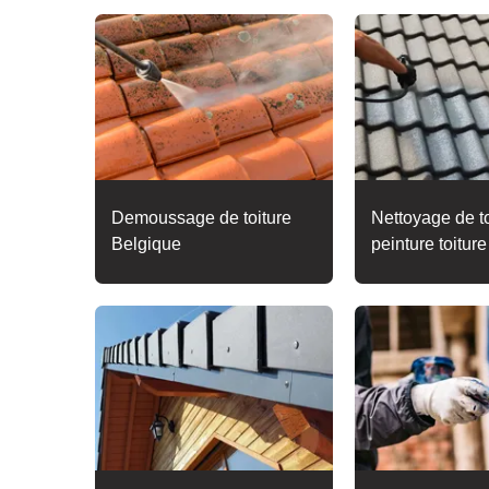
Demoussage de toiture
Nettoyage de to
Belgique
peinture toitur