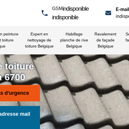
indisponible
GSM
E-mail
indisp
indisponible
en peinture
Expert en
Habillage
Ravalement
S
t toiture
nettoyage de
planche de rive
de façade
fa
que
toiture Belgique
Belgique
Belgique
 toiture
n 6700
as d'urgence
adresse mail