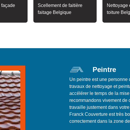
 façade
Scellement de faitière
Nettoyage e
faitage Belgique
toiture Bel
Peintre
Un peintre est une personne 
travaux de nettoyage et peint
accélérer le temps de la mise
recommandons vivement de coo
travaille justement dans votre
Franck Couverture est très bon
correctement dans la zone de 