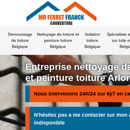
Demoussage
Nettoyage de toiture et
Isolation
Spécialiste 
de toiture
peinture toiture
toiture
sur tuile e
Belgique
Belgique
Belgique
Belgi
Entreprise nettoyage de
et peinture toiture Arlo
Nous intervenons 24h/24 sur 6j/7 en c
N'hésitez pas a me contacter sur mon 
indisponible