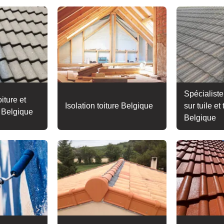
Spécialiste
iture et
Isolation toiture Belgique
sur tuile et 
e Belgique
Belgique