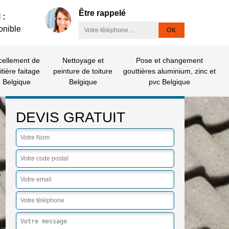
Être rappelé
 :
onible
cellement de
Nettoyage et
Pose et changement
itière faitage
peinture de toiture
gouttières aluminium, zinc et
Belgique
Belgique
pvc Belgique
DEVIS GRATUIT